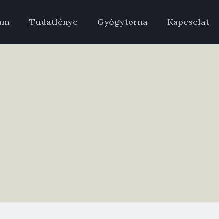
am
Tudatfénye
Gyógytorna
Kapcsolat