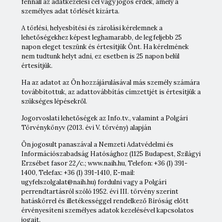
fennáll az adatkezelési cél vagy jogos érdek, amely a
személyes adat törlését kizárta.
A törlési, helyesbítési és zárolási kérelemnek a
lehetőségekhez képest leghamarabb, de legfeljebb 25
napon eleget teszünk és értesítjük Önt. Ha kérelmének
nem tudtunk helyt adni, ez esetben is 25 napon belül
értesítjük.
Ha az adatot az Ön hozzájárulásával más személy számára
továbbítottuk, az adattovábbítás címzettjét is értesítjük a
szükséges lépésekről.
Jogorvoslati lehetőségek az Info.tv., valamint a Polgári
Törvénykönyv (2013. évi V. törvény) alapján
Ön jogosult panaszával a Nemzeti Adatvédelmi és
Információszabadság Hatósághoz (1125 Budapest, Szilágyi
Erzsébet fasor 22/c.; www.naih.hu, Telefon: +36 (1) 391-
1400, Telefax: +36 (1) 391-1410, E-mail:
ugyfelszolgalat@naih.hu) fordulni vagy a Polgári
perrendtartásról szóló 1952. évi III. törvény szerint
hatáskörrel és illetékességgel rendelkező Bíróság előtt
érvényesíteni személyes adatok kezelésével kapcsolatos
jogait.