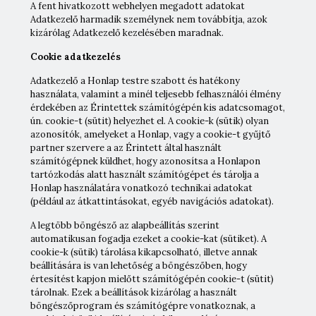
A fent hivatkozott webhelyen megadott adatokat
Adatkezelő harmadik személynek nem továbbítja, azok
kizárólag Adatkezelő kezelésében maradnak.
Cookie adatkezelés
Adatkezelő a Honlap testre szabott és hatékony
használata, valamint a minél teljesebb felhasználói élmény
érdekében az Érintettek számítógépén kis adatcsomagot,
ún. cookie-t (sütit) helyezhet el. A cookie-k (sütik) olyan
azonosítók, amelyeket a Honlap, vagy a cookie-t gyűjtő
partner szervere a az Érintett által használt
számítógépnek küldhet, hogy azonosítsa a Honlapon
tartózkodás alatt használt számítógépet és tárolja a
Honlap használatára vonatkozó technikai adatokat
(például az átkattintásokat, egyéb navigációs adatokat).
A legtöbb böngésző az alapbeállítás szerint
automatikusan fogadja ezeket a cookie-kat (sütiket). A
cookie-k (sütik) tárolása kikapcsolható, illetve annak
beállítására is van lehetőség a böngészőben, hogy
értesítést kapjon mielőtt számítógépén cookie-t (sütit)
tárolnak. Ezek a beállítások kizárólag a használt
böngészőprogram és számítógépre vonatkoznak, a