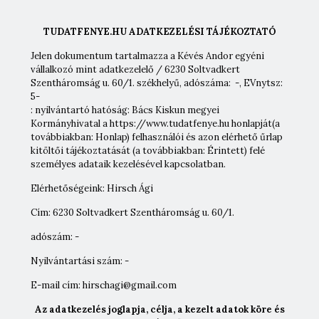
TUDATFENYE.HU ADATKEZELÉSI TÁJÉKOZTATÓ
Jelen dokumentum tartalmazza a Kévés Andor egyéni
vállalkozó mint adatkezelelő / 6230 Soltvadkert
Szentháromság u. 60/1. székhelyű, adószáma: -, EVnytsz:
5-
: nyilvántartó hatóság: Bács Kiskun megyei
Kormányhivatal a https://www.tudatfenye.hu honlapját(a
továbbiakban: Honlap) felhasználói és azon elérhető űrlap
kitöltői tájékoztatását (a továbbiakban: Érintett) felé
személyes adataik kezelésével kapcsolatban.
Elérhetőségeink: Hirsch Ági
Cím: 6230 Soltvadkert Szentháromság u. 60/1.
adószám: -
Nyilvántartási szám: -
E-mail cím: hirschagi@gmail.com
Az adatkezelés joglapja, célja, a kezelt adatok köre és