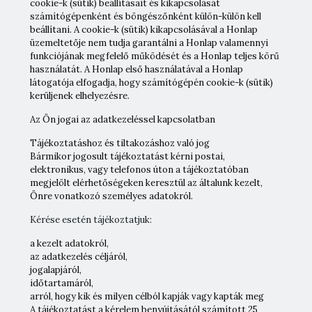
cookie-k (sütik) beállításait és kikapcsolását
számítógépenként és böngészőnként külön-külön kell
beállítani. A cookie-k (sütik) kikapcsolásával a Honlap
üzemeltetője nem tudja garantálni a Honlap valamennyi
funkciójának megfelelő működését és a Honlap teljes körű
használatát. A Honlap első használatával a Honlap
látogatója elfogadja, hogy számítógépén cookie-k (sütik)
kerüljenek elhelyezésre.
Az Ön jogai az adatkezeléssel kapcsolatban
Tájékoztatáshoz és tiltakozáshoz való jog
Bármikor jogosult tájékoztatást kérni postai,
elektronikus, vagy telefonos úton a tájékoztatóban
megjelölt elérhetőségeken keresztül az általunk kezelt,
Önre vonatkozó személyes adatokról.
Kérése esetén tájékoztatjuk:
a kezelt adatokról,
az adatkezelés céljáról,
jogalapjáról,
időtartamáról,
arról, hogy kik és milyen célból kapják vagy kapták meg
A tájékoztatást a kérelem benyújtásától számított 25