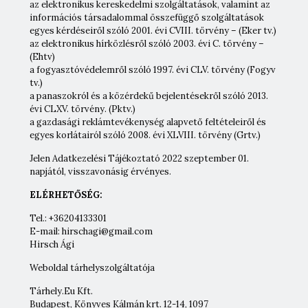
az elektronikus kereskedelmi szolgáltatások, valamint az
információs társadalommal összefüggő szolgáltatások
egyes kérdéseiről szóló 2001. évi CVIII. törvény – (Eker tv.)
az elektronikus hírközlésről szóló 2003. évi C. törvény –
(Ehtv)
a fogyasztóvédelemről szóló 1997. évi CLV. törvény (Fogyv
tv.)
a panaszokról és a közérdekű bejelentésekről szóló 2013.
évi CLXV. törvény. (Pktv.)
a gazdasági reklámtevékenység alapvető feltételeiről és
egyes korlátairól szóló 2008. évi XLVIII. törvény (Grtv.)
Jelen Adatkezelési Tájékoztató 2022 szeptember 01.
napjától, visszavonásig érvényes.
ELÉRHETŐSÉG:
Tel.: +36204133301
E-mail: hirschagi@gmail.com
Hirsch Ági
Weboldal tárhelyszolgáltatója
Tárhely.Eu Kft.
Budapest, Könyves Kálmán krt. 12-14, 1097