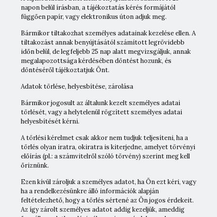
napon belül írásban, a tájékoztatás kérés formájától
függően papír, vagy elektronikus úton adjuk meg.
Bármikor tiltakozhat személyes adatainak kezelése ellen. A
tiltakozást annak benyújtásától számított legrövidebb
időn belül, de legfeljebb 25 nap alatt megvizsgáljuk, annak
megalapozottsága kérdésében döntést hozunk, és
döntéséről tájékoztatjuk Önt.
Adatok törlése, helyesbítése, zárolása
Bármikor jogosult az általunk kezelt személyes adatai
törlését, vagy a helytelenül rögzített személyes adatai
helyesbítését kérni.
A törlési kérelmet csak akkor nem tudjuk teljesíteni, ha a
törlés olyan iratra, okiratra is kiterjedne, amelyet törvényi
előírás (pl.: a számvitelről szóló törvény) szerint meg kell
őriznünk.
Ezen kívül zároljuk a személyes adatot, ha Ön ezt kéri, vagy
ha a rendelkezésünkre álló információk alapján
feltételezhető, hogy a törlés sértené az Ön jogos érdekeit.
Az így zárolt személyes adatot addig kezeljük, ameddig