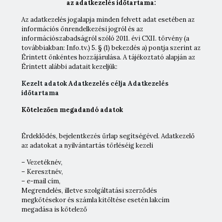
az adatkezelés időtartama:
Az adatkezelés jogalapja minden felvett adat esetében az
információs önrendelkezési jogról és az
információszabadságról szóló 2011. évi CXII. törvény (a
továbbiakban: Info.tv.) 5. § (1) bekezdés a) pontja szerint az
Érintett önkéntes hozzájárulása. A tájékoztató alapján az
Érintett alábbi adatait kezeljük:
Kezelt adatok Adatkezelés célja Adatkezelés
időtartama
Kötelezően megadandó adatok
Érdeklődés, bejelentkezés űrlap segítségével. Adatkezelő
az adatokat a nyilvántartás törléséig kezeli
– Vezetéknév,
– Keresztnév,
– e-mail cím,
Megrendelés, illetve szolgáltatási szerződés
megkötésekor és számla kitöltése esetén lakcím
megadása is kötelező