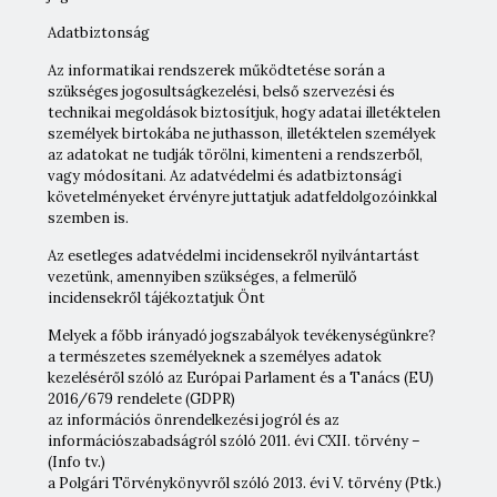
Adatbiztonság
Az informatikai rendszerek működtetése során a
szükséges jogosultságkezelési, belső szervezési és
technikai megoldások biztosítjuk, hogy adatai illetéktelen
személyek birtokába ne juthasson, illetéktelen személyek
az adatokat ne tudják törölni, kimenteni a rendszerből,
vagy módosítani. Az adatvédelmi és adatbiztonsági
követelményeket érvényre juttatjuk adatfeldolgozóinkkal
szemben is.
Az esetleges adatvédelmi incidensekről nyilvántartást
vezetünk, amennyiben szükséges, a felmerülő
incidensekről tájékoztatjuk Önt
Melyek a főbb irányadó jogszabályok tevékenységünkre?
a természetes személyeknek a személyes adatok
kezeléséről szóló az Európai Parlament és a Tanács (EU)
2016/679 rendelete (GDPR)
az információs önrendelkezési jogról és az
információszabadságról szóló 2011. évi CXII. törvény –
(Info tv.)
a Polgári Törvénykönyvről szóló 2013. évi V. törvény (Ptk.)