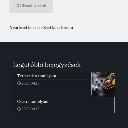
Olvasd tovább
Nem lehet hozzászólást közzé tenni.
Legutóbbi bejegyzések
Tértisztító tanfolyam
2023.04.18.
Csakra tanfolyam
2023.04.18.