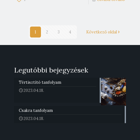
1
2
3
4
Következő oldal
Legutóbbi bejegyzések
Tértisztító tanfolyam
2023.04.18.
Csakra tanfolyam
2023.04.18.