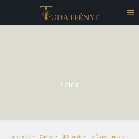
Lelek
Kategóriák
Címkék
Szerzők
Összes mutatása